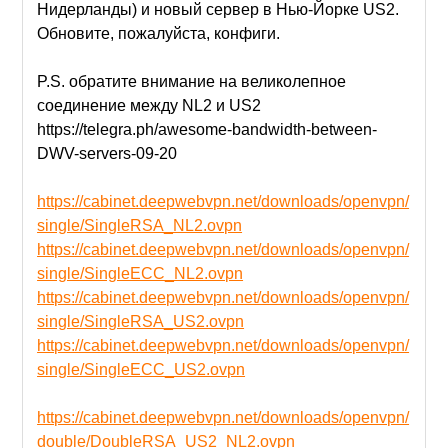
Нидерланды) и новый сервер в Нью-Йорке US2.
Обновите, пожалуйста, конфиги.
P.S. обратите внимание на великолепное
соединение между NL2 и US2
https://telegra.ph/awesome-bandwidth-between-
DWV-servers-09-20
https://cabinet.deepwebvpn.net/downloads/openvpn/
single/SingleRSA_NL2.ovpn
https://cabinet.deepwebvpn.net/downloads/openvpn/
single/SingleECC_NL2.ovpn
https://cabinet.deepwebvpn.net/downloads/openvpn/
single/SingleRSA_US2.ovpn
https://cabinet.deepwebvpn.net/downloads/openvpn/
single/SingleECC_US2.ovpn
https://cabinet.deepwebvpn.net/downloads/openvpn/
double/DoubleRSA_US2_NL2.ovpn