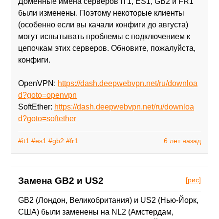
Доменные имена серверов IT1, ES1, GB2 и FR1
были изменены. Поэтому некоторые клиенты
(особенно если вы качали конфиги до августа)
могут испытывать проблемы с подключением к
цепочкам этих серверов. Обновите, пожалуйста,
конфиги.
OpenVPN:
https://dash.deepwebvpn.net/ru/downloa
d?goto=openvpn
SoftEther:
https://dash.deepwebvpn.net/ru/downloa
d?goto=softether
#it1
#es1
#gb2
#fr1
6 лет назад
Замена GB2 и US2
[рис]
GB2 (Лондон, Великобритания) и US2 (Нью-Йорк,
США) были заменены на NL2 (Амстердам,