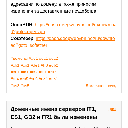
адресации по домену, а также приносим
извинения за доставленные неудобства.
ОпенВПН
:
https://dash.deepwebvpn.net/ru/downloa
d?goto=openvpn
Софтезер
:
https://dash.deepwebvpn.net/ru/downlo
ad?goto=softether
#домены
#au1
#ca1
#ca2
#ch1
#cn1
#de1
#fr3
#gb2
#hu1
#in1
#in2
#ru1
#ru2
#ru4
#ru5
#ru6
#ua1
#us1
#us3
#us5
5 месяцев назад
Доменные имена серверов IT1,
[рис]
ES1, GB2 и FR1 были изменены