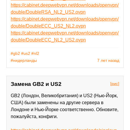
https://cabinet.deepwebvpn.net/downloads/openvpn/
double/DoubleRSA_NL2_US2.ovpn
https://cabinet.deepwebvpn.net/downloads/openvpn/
double/DoubleECC_US2_NL2.ovpn
https://cabinet.deepwebvpn.net/downloads/openvpn/
double/DoubleECC_NL2_US2.ovpn
#gb2
#us2
#nl2
#нидерланды
7 лет назад
Замена GB2 и US2
[рис]
GB2 (Лондон, Великобритания) и US2 (Нью-Йорк,
США) были заменены на другие сервера в
Лондоне и Нью-Йорке соответственно. Обновите,
пожалуйста, конфиги.