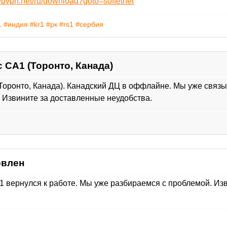
ebvpn.net/ru/download?goto=softether
1
#индия
#kr1
#рк
#rs1
#сербия
CA1 (Торонто, Канада)
оронто, Канада). Канадский ДЦ в оффлайне. Мы уже связы
 Извините за доставленные неудобства.
овлен
1 вернулся к работе. Мы уже разбираемся с проблемой. Из