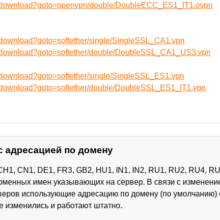
ru/download?goto=openvpn/double/DoubleECC_ES1_IT1.ovpn
u/download?goto=softether/single/SingleSSL_CA1.vpn
ru/download?goto=softether/double/DoubleSSL_CA1_US3.vpn
u/download?goto=softether/single/SingleSSL_ES1.vpn
u/download?goto=softether/double/DoubleSSL_ES1_IT1.vpn
с адресацией по домену
CH1, CN1, DE1, FR3, GB2, HU1, IN1, IN2, RU1, RU2, RU4, R
оменных имен указывающих на сервер. В связи с изменение
веров использующие адресацию по домену (по умолчанию) 
е изменились и работают штатно.