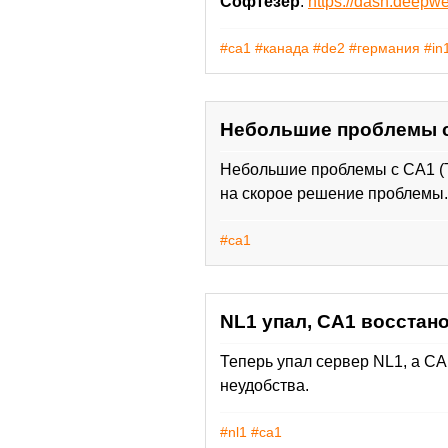
Софтезер
:
https://dash.deepw
#ca1
#канада
#de2
#германия
#in
Небольшие проблемы с 
Небольшие проблемы с CA1 (Т
на скорое решение проблемы.
#ca1
NL1 упал, CA1 восстан
Теперь упал сервер NL1, а CA
неудобства.
#nl1
#ca1