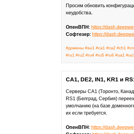
Просим обновить конфигураци
неудобства.
ОпенВПН
:
https://dash.deepw
Софтезер
:
https://dash.deepw
#домены
#au1
#ca1
#ca2
#ch1
#c
#ru1
#ru2
#ru4
#ru5
#ru6
#ua1
#us
CA1, DE2, IN1, KR1 и 
Серверы CA1 (Торонто, Канада
RS1 (Белград, Сербия) перее
умолчанию (на базе доменног
их если требуется.
ОпенВПН
:
https://dash.deepw