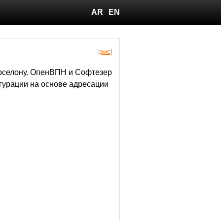
AR
EN
[рис]
арселону. ОпенВПН и Софтезер
гурации на основе адресации