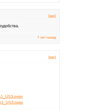
[рис]
еудобства.
7 лет назад
[рис]
CA1_US3.ovpn
CA1_US3.ovpn