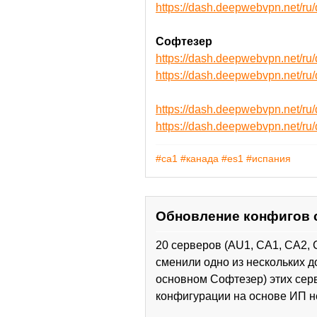
https://dash.deepwebvpn.net/
Софтезер
https://dash.deepwebvpn.net/r
https://dash.deepwebvpn.net/
https://dash.deepwebvpn.net/r
https://dash.deepwebvpn.net/r
#ca1
#канада
#es1
#испания
Обновление конфигов 
20 серверов (AU1, CA1, CA2, 
сменили одно из нескольких д
основном Софтезер) этих сер
конфигурации на основе ИП н