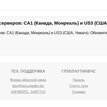
серверов: CA1 (Канада, Монреаль) и US3 (США,
ов: CA1 (Канада, Монреаль) и US3 (США, Чикаго). Обновит
ТЕХ. ПОДДЕРЖКА
ГЛУБПАУТИНВЧС
Форма обратной связи
Панель
dwv@securetalks.biz
Статус сети
1DF8EDFE...54EF7CA
Справка