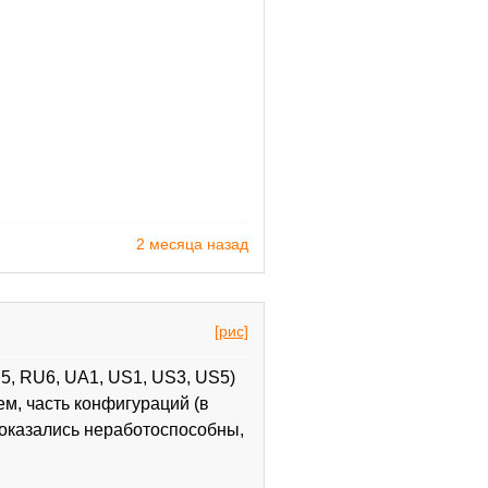
2 месяца назад
[рис]
U5, RU6, UA1, US1, US3, US5)
м, часть конфигураций (в
оказались неработоспособны,