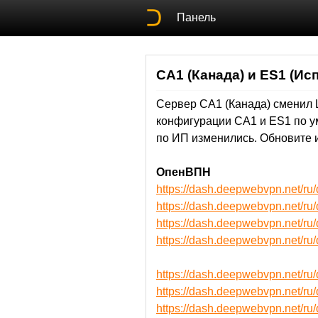
Панель
CA1 (Канада) и ES1 (И
Сервер CA1 (Канада) сменил 
конфигурации CA1 и ES1 по у
по ИП изменились. Обновите и
ОпенВПН
https://dash.deepwebvpn.net/
https://dash.deepwebvpn.net/
https://dash.deepwebvpn.net
https://dash.deepwebvpn.net
https://dash.deepwebvpn.net/
https://dash.deepwebvpn.net/
https://dash.deepwebvpn.net/