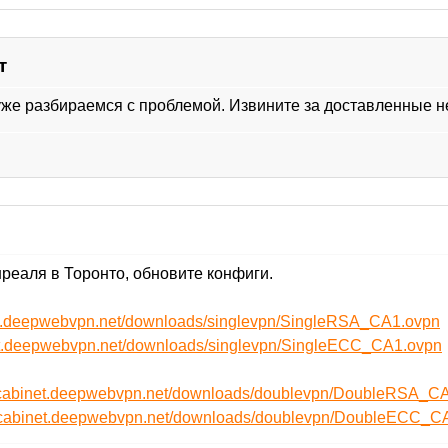
т
уже разбираемся с проблемой. Извините за доставленные н
реаля в Торонто, обновите конфиги.
net.deepwebvpn.net/downloads/singlevpn/SingleRSA_CA1.ovpn
net.deepwebvpn.net/downloads/singlevpn/SingleECC_CA1.ovpn
//cabinet.deepwebvpn.net/downloads/doublevpn/DoubleRSA_
//cabinet.deepwebvpn.net/downloads/doublevpn/DoubleECC_