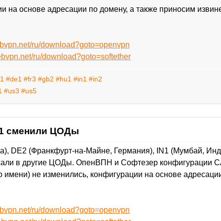
и на основе адресации по домену, а также приносим извин
ebvpn.net/ru/download?goto=openvpn
ebvpn.net/ru/download?goto=softether
n1
#de1
#fr3
#gb2
#hu1
#in1
#in2
1
#us3
#us5
RS1 сменили ЦОДы
), DE2 (Франкфурт-на-Майне, Германия), IN1 (Мумбай, Инди
хали в другие ЦОДы. ОпенВПН и Софтезер конфигурации CA
о имени) не изменились, конфигурации на основе адресаци
ebvpn.net/ru/download?goto=openvpn