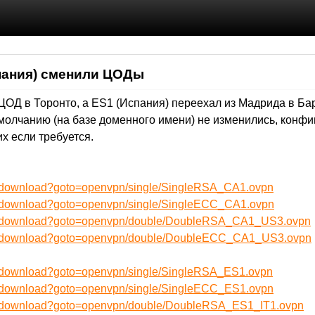
спания) сменили ЦОДы
ЦОД в Торонто, а ES1 (Испания) переехал из Мадрида в Б
молчанию (на базе доменного имени) не изменились, конфи
х если требуется.
ru/download?goto=openvpn/single/SingleRSA_CA1.ovpn
ru/download?goto=openvpn/single/SingleECC_CA1.ovpn
/ru/download?goto=openvpn/double/DoubleRSA_CA1_US3.ovpn
/ru/download?goto=openvpn/double/DoubleECC_CA1_US3.ovpn
ru/download?goto=openvpn/single/SingleRSA_ES1.ovpn
ru/download?goto=openvpn/single/SingleECC_ES1.ovpn
ru/download?goto=openvpn/double/DoubleRSA_ES1_IT1.ovpn