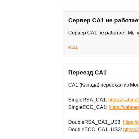
Сервер CA1 не работае
Сервер CA1 не работает. Мы 
#ca1
Переезд CA1
CA1 (Канада) переехал из Мон
SingleRSA_CA1:
https://cabi
SingleECC_CA1:
https://cabi
DoubleRSA_CA1_US3:
https:
DoubleECC_CA1_US3:
https: