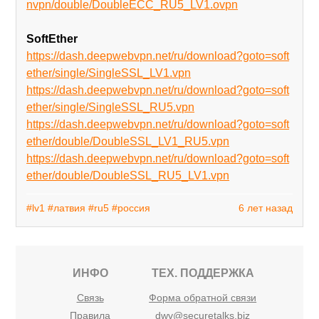
nvpn/double/DoubleECC_RU5_LV1.ovpn
SoftEther
https://dash.deepwebvpn.net/ru/download?goto=soft
ether/single/SingleSSL_LV1.vpn
https://dash.deepwebvpn.net/ru/download?goto=soft
ether/single/SingleSSL_RU5.vpn
https://dash.deepwebvpn.net/ru/download?goto=soft
ether/double/DoubleSSL_LV1_RU5.vpn
https://dash.deepwebvpn.net/ru/download?goto=soft
ether/double/DoubleSSL_RU5_LV1.vpn
#lv1
#латвия
#ru5
#россия
6 лет назад
ИНФО
ТЕХ. ПОДДЕРЖКА
Связь
Форма обратной связи
Правила
dwv@securetalks.biz