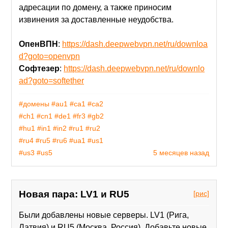
адресации по домену, а также приносим
извинения за доставленные неудобства.
ОпенВПН
:
https://dash.deepwebvpn.net/ru/downloa
d?goto=openvpn
Софтезер
:
https://dash.deepwebvpn.net/ru/downlo
ad?goto=softether
#домены
#au1
#ca1
#ca2
#ch1
#cn1
#de1
#fr3
#gb2
#hu1
#in1
#in2
#ru1
#ru2
#ru4
#ru5
#ru6
#ua1
#us1
#us3
#us5
5 месяцев назад
Новая пара: LV1 и RU5
[рис]
Были добавлены новые серверы. LV1 (Рига,
Латвия) и RU5 (Москва, Россия). Добавьте новые