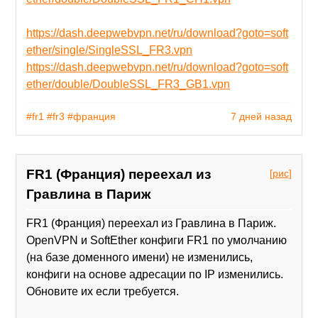
https://dash.deepwebvpn.net/ru/download?goto=soft
ether/single/SingleSSL_FR3.vpn
https://dash.deepwebvpn.net/ru/download?goto=soft
ether/double/DoubleSSL_FR3_GB1.vpn
#fr1
#fr3
#франция
7 дней назад
FR1 (Франция) переехал из
[рис]
Гравлина в Париж
FR1 (Франция) переехал из Гравлина в Париж.
OpenVPN и SoftEther конфиги FR1 по умолчанию
(на базе доменного имени) не изменились,
конфиги на основе адресации по IP изменились.
Обновите их если требуется.