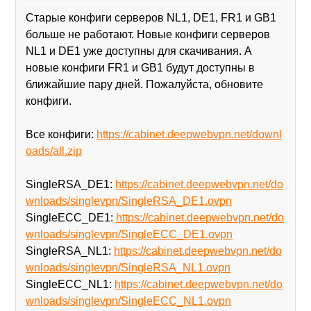
Старые конфиги серверов NL1, DE1, FR1 и GB1
больше не работают. Новые конфиги серверов
NL1 и DE1 уже доступны для скачивания. А
новые конфиги FR1 и GB1 будут доступны в
ближайшие пару дней. Пожалуйста, обновите
конфиги.
Все конфиги:
https://cabinet.deepwebvpn.net/downl
oads/all.zip
SingleRSA_DE1:
https://cabinet.deepwebvpn.net/do
wnloads/singlevpn/SingleRSA_DE1.ovpn
SingleECC_DE1:
https://cabinet.deepwebvpn.net/do
wnloads/singlevpn/SingleECC_DE1.ovpn
SingleRSA_NL1:
https://cabinet.deepwebvpn.net/do
wnloads/singlevpn/SingleRSA_NL1.ovpn
SingleECC_NL1:
https://cabinet.deepwebvpn.net/do
wnloads/singlevpn/SingleECC_NL1.ovpn