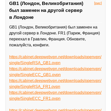
GB1 (Лондон, Великобритания)
[рис]
был заменен на другой сервер
в Лондоне
GB1 (Лондон, Великобритания) был заменен на
другой сервер в Лондоне. FR1 (Париж, Франция)
переехал в Гравлин, Франция. Обновите,
пожалуйста, конфиги.
https://cabinet.deepwebvpn.net/downloads/openvpn/
single/SingleRSA_GB1.ovpn
https://cabinet.deepwebvpn.net/downloads/openvpn/
single/SingleECC_GB1.ovpn
https://cabinet.deepwebvpn.net/downloads/openvpn/
single/SingleRSA_FR1.ovpn
https://cabinet.deepwebvpn.net/downloads/openvpn/
single/SingleECC_FR1.ovpn
https://cabinet.deepwebvpn.net/downloads/openvpn/