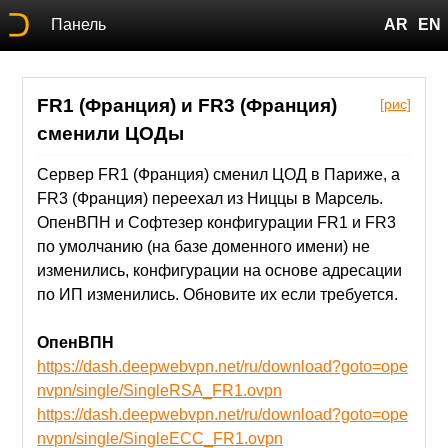
Панель
AR
EN
FR1 (Франция) и FR3 (Франция)
[рис]
сменили ЦОДы
Сервер FR1 (Франция) сменил ЦОД в Париже, а
FR3 (Франция) переехал из Ниццы в Марсель.
ОпенВПН и Софтезер конфигурации FR1 и FR3
по умолчанию (на базе доменного имени) не
изменились, конфигурации на основе адресации
по ИП изменились. Обновите их если требуется.
ОпенВПН
https://dash.deepwebvpn.net/ru/download?goto=ope
nvpn/single/SingleRSA_FR1.ovpn
https://dash.deepwebvpn.net/ru/download?goto=ope
nvpn/single/SingleECC_FR1.ovpn