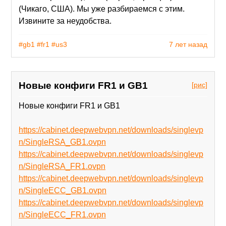
(Чикаго, США). Мы уже разбираемся с этим.
Извините за неудобства.
#gb1
#fr1
#us3
7 лет назад
Новые конфиги FR1 и GB1
[рис]
Новые конфиги FR1 и GB1
https://cabinet.deepwebvpn.net/downloads/singlevp
n/SingleRSA_GB1.ovpn
https://cabinet.deepwebvpn.net/downloads/singlevp
n/SingleRSA_FR1.ovpn
https://cabinet.deepwebvpn.net/downloads/singlevp
n/SingleECC_GB1.ovpn
https://cabinet.deepwebvpn.net/downloads/singlevp
n/SingleECC_FR1.ovpn