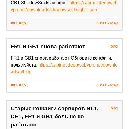
GB1 ShadowSocks конфиг:
https://cabinet.deepweb
vpn.net/downloads/shadowsocks/gb1.json
#fr1
#gb1
8 лет назад
FR1 и GB1 снова работают
[рис]
FR1 и GB1 снова работают. Обновите конфиги,
пожалуйста.
https://cabinet.deepwebvpn.net/downlo
ads/all.zip
#fr1
#gb1
8 лет назад
Старые конфиги серверов NL1,
[рис]
DE1, FR1 и GB1 больше не
работают