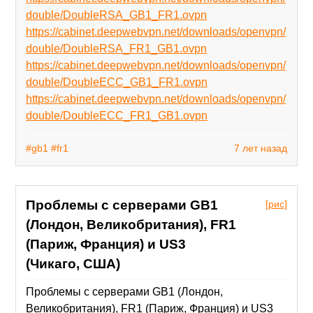
double/DoubleRSA_GB1_FR1.ovpn
https://cabinet.deepwebvpn.net/downloads/openvpn/
double/DoubleRSA_FR1_GB1.ovpn
https://cabinet.deepwebvpn.net/downloads/openvpn/
double/DoubleECC_GB1_FR1.ovpn
https://cabinet.deepwebvpn.net/downloads/openvpn/
double/DoubleECC_FR1_GB1.ovpn
#gb1
#fr1
7 лет назад
Проблемы с серверами GB1
[рис]
(Лондон, Великобритания), FR1
(Париж, Франция) и US3
(Чикаго, США)
Проблемы с серверами GB1 (Лондон,
Великобритания), FR1 (Париж, Франция) и US3