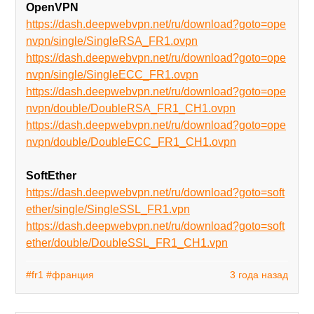
OpenVPN
https://dash.deepwebvpn.net/ru/download?goto=ope
nvpn/single/SingleRSA_FR1.ovpn
https://dash.deepwebvpn.net/ru/download?goto=ope
nvpn/single/SingleECC_FR1.ovpn
https://dash.deepwebvpn.net/ru/download?goto=ope
nvpn/double/DoubleRSA_FR1_CH1.ovpn
https://dash.deepwebvpn.net/ru/download?goto=ope
nvpn/double/DoubleECC_FR1_CH1.ovpn
SoftEther
https://dash.deepwebvpn.net/ru/download?goto=soft
ether/single/SingleSSL_FR1.vpn
https://dash.deepwebvpn.net/ru/download?goto=soft
ether/double/DoubleSSL_FR1_CH1.vpn
#fr1
#франция
3 года назад