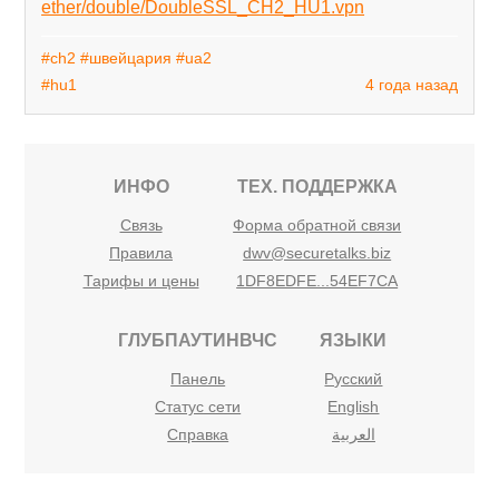
ether/double/DoubleSSL_CH2_HU1.vpn
#ch2
#швейцария
#ua2
#hu1
4 года назад
ИНФО
ТЕХ. ПОДДЕРЖКА
Связь
Форма обратной связи
Правила
dwv@securetalks.biz
Тарифы и цены
1DF8EDFE...54EF7CA
ГЛУБПАУТИНВЧС
ЯЗЫКИ
Панель
Русский
Статус сети
English
Справка
العربية