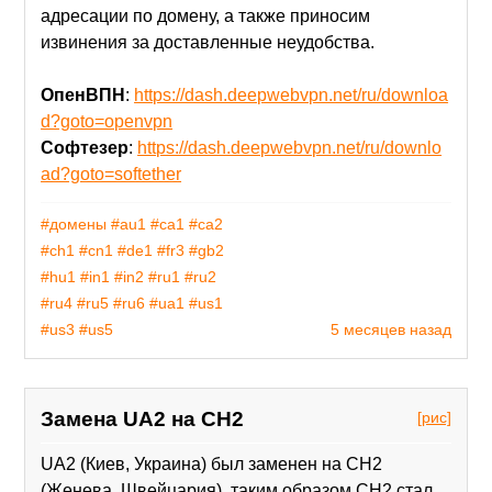
адресации по домену, а также приносим
извинения за доставленные неудобства.
ОпенВПН
:
https://dash.deepwebvpn.net/ru/downloa
d?goto=openvpn
Софтезер
:
https://dash.deepwebvpn.net/ru/downlo
ad?goto=softether
#домены
#au1
#ca1
#ca2
#ch1
#cn1
#de1
#fr3
#gb2
#hu1
#in1
#in2
#ru1
#ru2
#ru4
#ru5
#ru6
#ua1
#us1
#us3
#us5
5 месяцев назад
Замена UA2 на CH2
[рис]
UA2 (Киев, Украина) был заменен на CH2
(Женева, Швейцария), таким образом CH2 стал