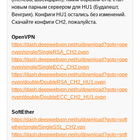
новым парным сервером для HU1 (Будапешт,
Венгрия). Конфиги HU1 остались без изменений.
Скачайте конфиги CH2, пожалуйста.
OpenVPN
https://dash.deepwebvpn.net/ru/download?goto=ope
nvpn/single/SingleRSA_CH2.ovpn
https://dash.deepwebvpn.net/ru/download?goto=ope
nvpn/single/SingleECC_CH2.ovpn
https://dash.deepwebvpn.net/ru/download?goto=ope
nvpn/double/DoubleRSA_CH2_HU1.ovpn
https://dash.deepwebvpn.net/ru/download?goto=ope
nvpn/double/DoubleECC_CH2_HU1.ovpn
SoftEther
https://dash.deepwebvpn.net/ru/download?goto=soft
ether/single/SingleSSL_CH2.vpn
https://dash.deepwebvpn.net/ru/download?goto=soft