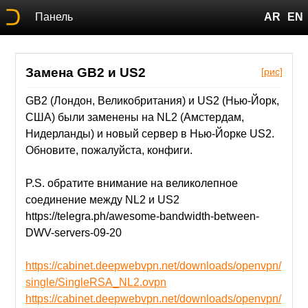
Панель
AR
EN
Замена GB2 и US2
[рис]
GB2 (Лондон, Великобритания) и US2 (Нью-Йорк,
США) были заменены на NL2 (Амстердам,
Нидерланды) и новый сервер в Нью-Йорке US2.
Обновите, пожалуйста, конфиги.
P.S. обратите внимание на великолепное
соединение между NL2 и US2
https://telegra.ph/awesome-bandwidth-between-
DWV-servers-09-20
https://cabinet.deepwebvpn.net/downloads/openvpn/
single/SingleRSA_NL2.ovpn
https://cabinet.deepwebvpn.net/downloads/openvpn/