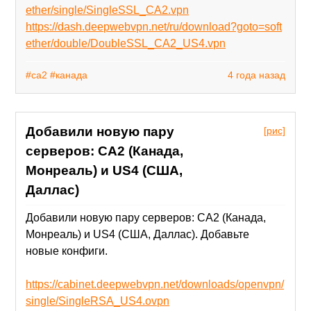
ether/single/SingleSSL_CA2.vpn
https://dash.deepwebvpn.net/ru/download?goto=soft
ether/double/DoubleSSL_CA2_US4.vpn
#ca2
#канада
4 года назад
Добавили новую пару
[рис]
серверов: CA2 (Канада,
Монреаль) и US4 (США,
Даллас)
Добавили новую пару серверов: CA2 (Канада,
Монреаль) и US4 (США, Даллас). Добавьте
новые конфиги.
https://cabinet.deepwebvpn.net/downloads/openvpn/
single/SingleRSA_US4.ovpn