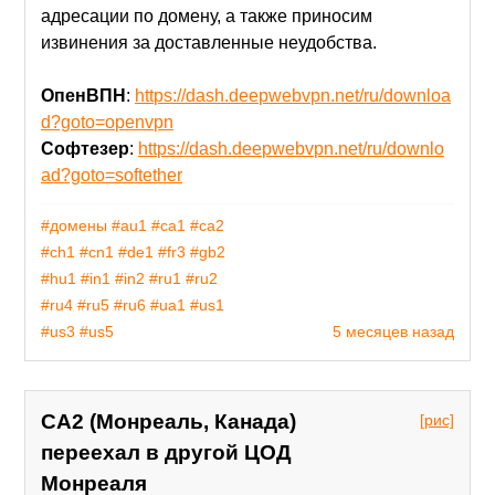
адресации по домену, а также приносим
извинения за доставленные неудобства.
ОпенВПН
:
https://dash.deepwebvpn.net/ru/downloa
d?goto=openvpn
Софтезер
:
https://dash.deepwebvpn.net/ru/downlo
ad?goto=softether
#домены
#au1
#ca1
#ca2
#ch1
#cn1
#de1
#fr3
#gb2
#hu1
#in1
#in2
#ru1
#ru2
#ru4
#ru5
#ru6
#ua1
#us1
#us3
#us5
5 месяцев назад
CA2 (Монреаль, Канада)
[рис]
переехал в другой ЦОД
Монреаля