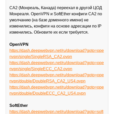
CA2 (Монреаль, Канада) переехал в другой ЦОД
Монреаля. OpenVPN и SoftEther конфиги CA2 по
умолчанию (на базе доменного имени) не
изменились, конфиги на основе адресации по IP
изменились. Обновите их если требуется.
OpenVPN
https://dash.deepwebvpn.net/ru/download?goto=ope
nvpn/single/SingleRSA_CA2.ovpn
https://dash.deepwebvpn.net/ru/download?goto=ope
nvpn/single/SingleECC_CA2.ovpn
https://dash.deepwebvpn.net/ru/download?goto=ope
nvpn/double/DoubleRSA_CA2_US4.ovpn
https://dash.deepwebvpn.net/ru/download?goto=ope
nvpn/double/DoubleECC_CA2_US4.ovpn
SoftEther
https://dash.deepwebvpn.net/ru/download?goto=soft