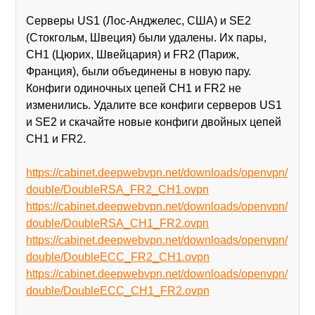
Серверы US1 (Лос-Анджелес, США) и SE2
(Стокгольм, Швеция) были удалены. Их пары,
CH1 (Цюрих, Швейцария) и FR2 (Париж,
Франция), были объединены в новую пару.
Конфиги одиночных цепей CH1 и FR2 не
изменились. Удалите все конфиги серверов US1
и SE2 и скачайте новые конфиги двойных цепей
CH1 и FR2.
https://cabinet.deepwebvpn.net/downloads/openvpn/
double/DoubleRSA_FR2_CH1.ovpn
https://cabinet.deepwebvpn.net/downloads/openvpn/
double/DoubleRSA_CH1_FR2.ovpn
https://cabinet.deepwebvpn.net/downloads/openvpn/
double/DoubleECC_FR2_CH1.ovpn
https://cabinet.deepwebvpn.net/downloads/openvpn/
double/DoubleECC_CH1_FR2.ovpn