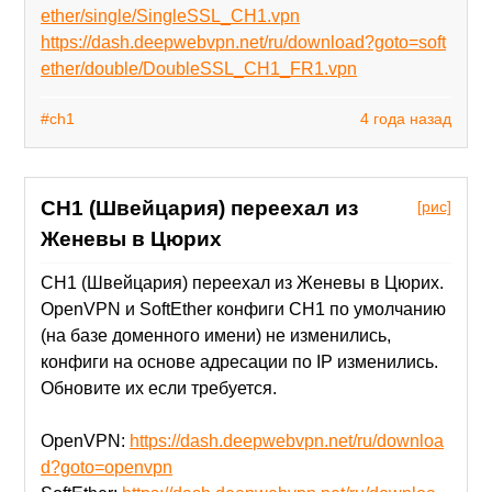
ether/single/SingleSSL_CH1.vpn
https://dash.deepwebvpn.net/ru/download?goto=soft
ether/double/DoubleSSL_CH1_FR1.vpn
#ch1
4 года назад
CH1 (Швейцария) переехал из
[рис]
Женевы в Цюрих
CH1 (Швейцария) переехал из Женевы в Цюрих.
OpenVPN и SoftEther конфиги CH1 по умолчанию
(на базе доменного имени) не изменились,
конфиги на основе адресации по IP изменились.
Обновите их если требуется.
OpenVPN:
https://dash.deepwebvpn.net/ru/downloa
d?goto=openvpn