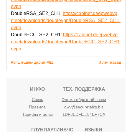
ovpn
DoubleRSA_SE2_CH1:
https://cabinet.deepwebvp
n.net/downloads/doublevpn/DoubleRSA_SE2_CH1.
ovpn
DoubleECC_SE2_CH1:
https://cabinet.deepwebvp
n.net/downloads/doublevpn/DoubleECC_SE2_CH1.
ovpn
#ch1
#швейцария
#fi1
8 лет назад
ИНФО
ТЕХ. ПОДДЕРЖКА
Связь
Форма обратной связи
Правила
dwv@securetalks.biz
Тарифы и цены
1DF8EDFE...54EF7CA
ГЛУБПАУТИНВЧС
ЯЗЫКИ