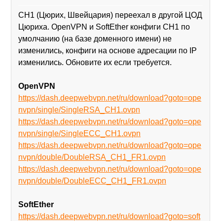
CH1 (Цюрих, Швейцария) переехал в другой ЦОД
Цюриха. OpenVPN и SoftEther конфиги CH1 по
умолчанию (на базе доменного имени) не
изменились, конфиги на основе адресации по IP
изменились. Обновите их если требуется.
OpenVPN
https://dash.deepwebvpn.net/ru/download?goto=ope
nvpn/single/SingleRSA_CH1.ovpn
https://dash.deepwebvpn.net/ru/download?goto=ope
nvpn/single/SingleECC_CH1.ovpn
https://dash.deepwebvpn.net/ru/download?goto=ope
nvpn/double/DoubleRSA_CH1_FR1.ovpn
https://dash.deepwebvpn.net/ru/download?goto=ope
nvpn/double/DoubleECC_CH1_FR1.ovpn
SoftEther
https://dash.deepwebvpn.net/ru/download?goto=soft