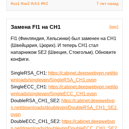
#us1
#se2
#ch1
#fr2
7 лет назад
Замена FI1 на CH1
[рис]
FI1 (Финляндия, Хельсинки) был заменен на CH1
(Швейцария, Цюрих). И теперь CH1 стал
напарником SE2 (Швеция, Стокгольм). Обновите
конфиги.
SingleRSA_CH1:
https://cabinet.deepwebvpn.net/do
wnloads/singlevpn/SingleRSA_CH1.ovpn
SingleECC_CH1:
https://cabinet.deepwebvpn.net/do
wnloads/singlevpn/SingleECC_CH1.ovpn
DoubleRSA_CH1_SE2:
https://cabinet.deepwebvp
n.net/downloads/doublevpn/DoubleRSA_CH1_SE2.
ovpn
DoubleECC_CH1_SE2:
https://cabinet.deepwebvp
n.net/downloads/doublevpn/DoubleECC_CH1_SE2.