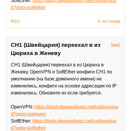
SoftEther:
https://dash.deepwebvpn.net/ru/downloa
d?goto=softether
#ch1
5 лет назад
CH1 (Швейцария) переехал в из
[рис]
Цюриха в Женеву
CH1 (Швейцария) переехал в из Цюриха в
Женеву. OpenVPN и SoftEther конфиги CH1 по
умолчанию (на базе доменного имени) не
изменились, конфиги на основе адресации по IP
изменились. Обновите их если требуется.
OpenVPN:
https://dash.deepwebvpn.net/ru/downloa
d?goto=openvpn
SoftEther:
https://dash.deepwebvpn.net/ru/downloa
d?goto=softether