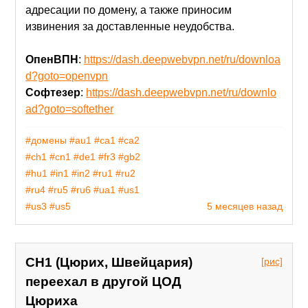
адресации по домену, а также приносим
извинения за доставленные неудобства.
ОпенВПН
:
https://dash.deepwebvpn.net/ru/downloa
d?goto=openvpn
Софтезер
:
https://dash.deepwebvpn.net/ru/downlo
ad?goto=softether
#домены
#au1
#ca1
#ca2
#ch1
#cn1
#de1
#fr3
#gb2
#hu1
#in1
#in2
#ru1
#ru2
#ru4
#ru5
#ru6
#ua1
#us1
#us3
#us5
5 месяцев назад
CH1 (Цюрих, Швейцария)
[рис]
переехал в другой ЦОД
Цюриха