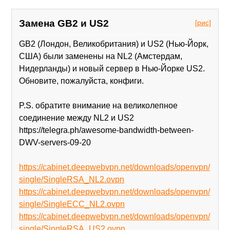
Замена GB2 и US2
[рис]
GB2 (Лондон, Великобритания) и US2 (Нью-Йорк,
США) были заменены на NL2 (Амстердам,
Нидерланды) и новый сервер в Нью-Йорке US2.
Обновите, пожалуйста, конфиги.
P.S. обратите внимание на великолепное
соединение между NL2 и US2
https://telegra.ph/awesome-bandwidth-between-
DWV-servers-09-20
https://cabinet.deepwebvpn.net/downloads/openvpn/
single/SingleRSA_NL2.ovpn
https://cabinet.deepwebvpn.net/downloads/openvpn/
single/SingleECC_NL2.ovpn
https://cabinet.deepwebvpn.net/downloads/openvpn/
single/SingleRSA_US2.ovpn