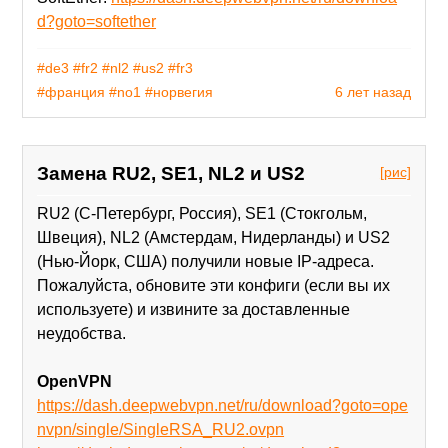
d?goto=softether
#de3
#fr2
#nl2
#us2
#fr3
#франция
#no1
#норвегия
6 лет назад
Замена RU2, SE1, NL2 и US2
[рис]
RU2 (С-Петербург, Россия), SE1 (Стокгольм,
Швеция), NL2 (Амстердам, Нидерланды) и US2
(Нью-Йорк, США) получили новые IP-адреса.
Пожалуйста, обновите эти конфиги (если вы их
используете) и извините за доставленные
неудобства.
OpenVPN
https://dash.deepwebvpn.net/ru/download?goto=ope
nvpn/single/SingleRSA_RU2.ovpn