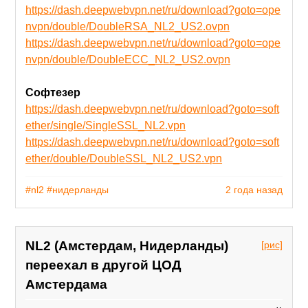
https://dash.deepwebvpn.net/ru/download?goto=ope
nvpn/double/DoubleRSA_NL2_US2.ovpn
https://dash.deepwebvpn.net/ru/download?goto=ope
nvpn/double/DoubleECC_NL2_US2.ovpn
Софтезер
https://dash.deepwebvpn.net/ru/download?goto=soft
ether/single/SingleSSL_NL2.vpn
https://dash.deepwebvpn.net/ru/download?goto=soft
ether/double/DoubleSSL_NL2_US2.vpn
#nl2
#нидерланды
2 года назад
NL2 (Амстердам, Нидерланды)
[рис]
переехал в другой ЦОД
Амстердама