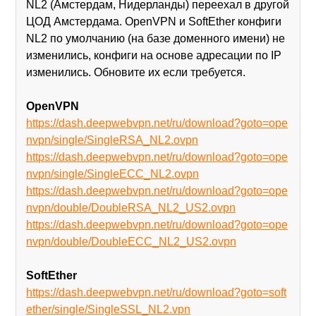
NL2 (Амстердам, Нидерланды) переехал в другой
ЦОД Амстердама. OpenVPN и SoftEther конфиги
NL2 по умолчанию (на базе доменного имени) не
изменились, конфиги на основе адресации по IP
изменились. Обновите их если требуется.
OpenVPN
https://dash.deepwebvpn.net/ru/download?goto=ope
nvpn/single/SingleRSA_NL2.ovpn
https://dash.deepwebvpn.net/ru/download?goto=ope
nvpn/single/SingleECC_NL2.ovpn
https://dash.deepwebvpn.net/ru/download?goto=ope
nvpn/double/DoubleRSA_NL2_US2.ovpn
https://dash.deepwebvpn.net/ru/download?goto=ope
nvpn/double/DoubleECC_NL2_US2.ovpn
SoftEther
https://dash.deepwebvpn.net/ru/download?goto=soft
ether/single/SingleSSL_NL2.vpn