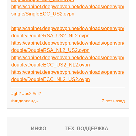
https://cabinet.deepwebvpn.net/downloads/openvpn/
single/SingleECC_US2.ovpn
https://cabinet.deepwebvpn.net/downloads/openvpn/
double/DoubleRSA_US2_NL2.ovpn
https://cabinet.deepwebvpn.net/downloads/openvpn/
double/DoubleRSA_NL2_US2.ovpn
https://cabinet.deepwebvpn.net/downloads/openvpn/
double/DoubleECC_US2_NL2.ovpn
https://cabinet.deepwebvpn.net/downloads/openvpn/
double/DoubleECC_NL2_US2.ovpn
#gb2
#us2
#nl2
#нидерланды
7 лет назад
ИНФО
ТЕХ. ПОДДЕРЖКА