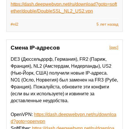
https://dash.deepwebvpn.net/ru/download?goto=soft
ether/double/DoubleSSL_NL2_US2.vpn
#nl2
5 лет назад
Смена IP-адресов
[рис]
DE3 (Дюссельдорф, Германия), FR2 (Париж,
Франция), NL2 (Амстердам, Нидерланды), US2
(Нью-Йорк, США) получили новые IP-адреса.
NO1 (Осло, Норвегия) был заменен на FR3 (Рубе,
Франция). Пожалуйста, обновите эти конфиги
(если вы их используете) и извините за
доставленные неудобства.
OpenVPN:
https://dash.deepwebvpn.net/ru/downloa
d?goto=openvpn
SoftEther:
https://dash.deepwebvpn.net/ru/downloa