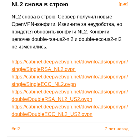
NL2 снова в строю
[рис]
NL2 снова в строю. Сервер получил новые
OpenVPN-конфиги. Извините за неудобства, но
придется обновить конфиги NL2. Конфиги
цепочек double-rsa-us2-nl2 и double-ecc-us2-nl2
не изменились.
https://cabinet.deepwebvpn.net/downloads/openvpn/
single/SingleRSA_NL2.ovpn
https://cabinet.deepwebvpn.net/downloads/openvpn/
single/SingleECC_NL2.ovpn
https://cabinet.deepwebvpn.net/downloads/openvpn/
double/DoubleRSA_NL2_US2.ovpn
https://cabinet.deepwebvpn.net/downloads/openvpn/
double/DoubleECC_NL2_US2.ovpn
#nl2
7 лет назад