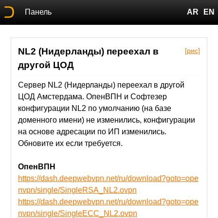
Панель
AR
EN
NL2 (Нидерланды) переехал в
[рис]
другой ЦОД
Сервер NL2 (Нидерланды) переехал в другой
ЦОД Амстердама. ОпенВПН и Софтезер
конфигурации NL2 по умолчанию (на базе
доменного имени) не изменились, конфигурации
на основе адресации по ИП изменились.
Обновите их если требуется.
ОпенВПН
https://dash.deepwebvpn.net/ru/download?goto=ope
nvpn/single/SingleRSA_NL2.ovpn
https://dash.deepwebvpn.net/ru/download?goto=ope
nvpn/single/SingleECC_NL2.ovpn