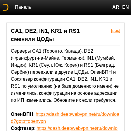
Панель
AR
EN
CA1, DE2, IN1, KR1 и RS1
[рис]
сменили ЦОДы
Серверы CA1 (Торонто, Канада), DE2
(Франкфурт-на-Майне, Германия), IN1 (Мумбай,
Индия), KR1 (Сеул, Юж. Корея) и RS1 (Белград,
Сербия) переехали в другие ЦОДы. ОпенВПН и
Софтезер конфигурации CA1, DE2, IN1, KR1 и
RS1 по умолчанию (на базе доменного имени) не
изменились, конфигурации на основе адресации
по ИП изменились. Обновите их если требуется.
ОпенВПН
:
https://dash.deepwebvpn.net/ru/downloa
d?goto=openvpn
Софтезер
:
https://dash.deepwebvpn.net/ru/downlo