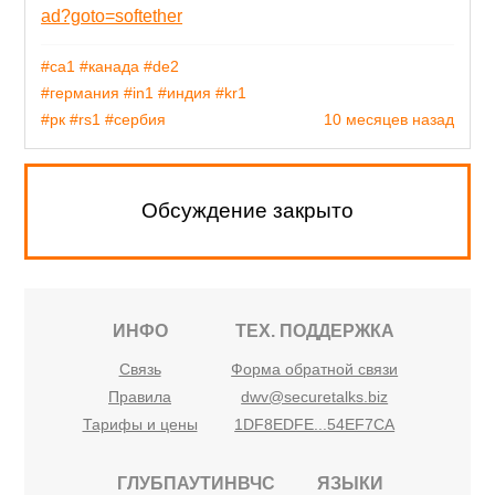
ad?goto=softether
#ca1
#канада
#de2
#германия
#in1
#индия
#kr1
#рк
#rs1
#сербия
10 месяцев назад
Обсуждение закрыто
ИНФО
ТЕХ. ПОДДЕРЖКА
Связь
Форма обратной связи
Правила
dwv@securetalks.biz
Тарифы и цены
1DF8EDFE...54EF7CA
ГЛУБПАУТИНВЧС
ЯЗЫКИ