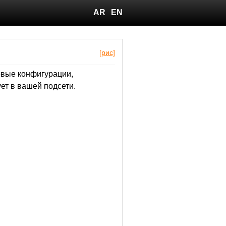
AR
EN
[рис]
овые конфигурации,
ет в вашей подсети.