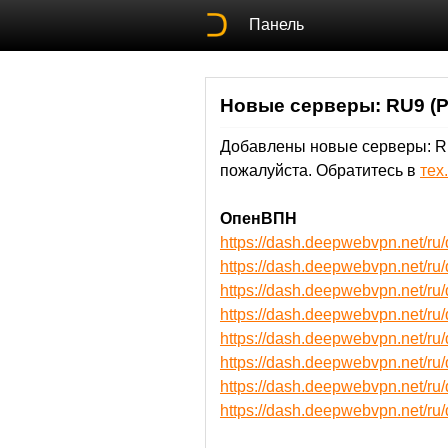
Панель
Новые серверы: RU9 (Р
Добавлены новые серверы: RU
пожалуйста. Обратитесь в
тех
ОпенВПН
https://dash.deepwebvpn.net/
https://dash.deepwebvpn.net/
https://dash.deepwebvpn.net/
https://dash.deepwebvpn.net/
https://dash.deepwebvpn.net
https://dash.deepwebvpn.net
https://dash.deepwebvpn.net
https://dash.deepwebvpn.net