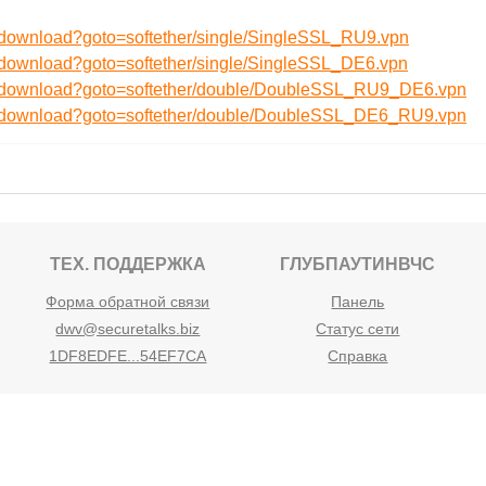
u/download?goto=softether/single/SingleSSL_RU9.vpn
u/download?goto=softether/single/SingleSSL_DE6.vpn
ru/download?goto=softether/double/DoubleSSL_RU9_DE6.vpn
ru/download?goto=softether/double/DoubleSSL_DE6_RU9.vpn
ТЕХ. ПОДДЕРЖКА
ГЛУБПАУТИНВЧС
Форма обратной связи
Панель
dwv@securetalks.biz
Статус сети
1DF8EDFE...54EF7CA
Справка