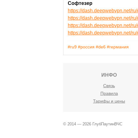
Софтезер
https://dash.deepwebvpn.net/r
https://dash.deepwebvpn.net/r
https://dash.deepwebvpn.net/
https://dash.deepwebvpn.net/
#ru9
#россия
#de6
#германия
ИНФО
Связь
Правила
Тарифы и цены
© 2014 — 2026 ГлубПаутинВЧС