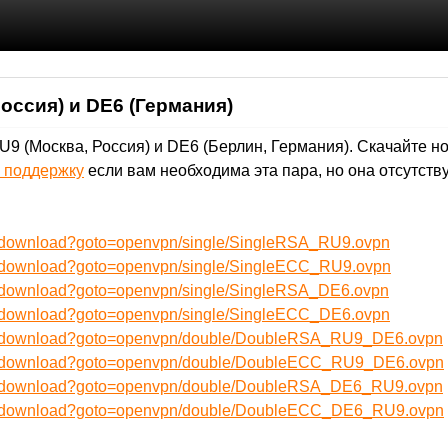
оссия) и DE6 (Германия)
9 (Москва, Россия) и DE6 (Берлин, Германия). Скачайте н
. поддержку
если вам необходима эта пара, но она отсутству
ru/download?goto=openvpn/single/SingleRSA_RU9.ovpn
ru/download?goto=openvpn/single/SingleECC_RU9.ovpn
ru/download?goto=openvpn/single/SingleRSA_DE6.ovpn
ru/download?goto=openvpn/single/SingleECC_DE6.ovpn
/ru/download?goto=openvpn/double/DoubleRSA_RU9_DE6.ovpn
/ru/download?goto=openvpn/double/DoubleECC_RU9_DE6.ovpn
/ru/download?goto=openvpn/double/DoubleRSA_DE6_RU9.ovpn
/ru/download?goto=openvpn/double/DoubleECC_DE6_RU9.ovpn