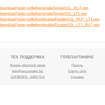
u/download?goto=softether/single/SingleSSL_RU7.vpn
/download?goto=softether/single/SingleSSL_LT1.vpn
ru/download?goto=softether/double/DoubleSSL_RU7_LT1.vpn
ru/download?goto=softether/double/DoubleSSL_LT1_RU7.vpn
ТЕХ. ПОДДЕРЖКА
ГЛУБПАУТИНВЧС
Форма обратной связи
Панель
dwv@securetalks.biz
Статус сети
1DF8EDFE...54EF7CA
Справка