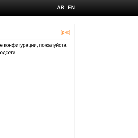
AR
EN
[рис]
е конфигурации, пожалуйста.
одсети.