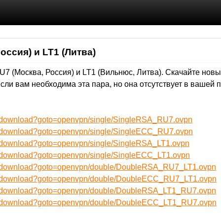
ссия) и LT1 (Литва)
 (Москва, Россия) и LT1 (Вильнюс, Литва). Скачайте новы
сли вам необходима эта пара, но она отсутствует в вашей п
ru/download?goto=openvpn/single/SingleRSA_RU7.ovpn
ru/download?goto=openvpn/single/SingleECC_RU7.ovpn
u/download?goto=openvpn/single/SingleRSA_LT1.ovpn
u/download?goto=openvpn/single/SingleECC_LT1.ovpn
ru/download?goto=openvpn/double/DoubleRSA_RU7_LT1.ovpn
ru/download?goto=openvpn/double/DoubleECC_RU7_LT1.ovpn
ru/download?goto=openvpn/double/DoubleRSA_LT1_RU7.ovpn
ru/download?goto=openvpn/double/DoubleECC_LT1_RU7.ovpn