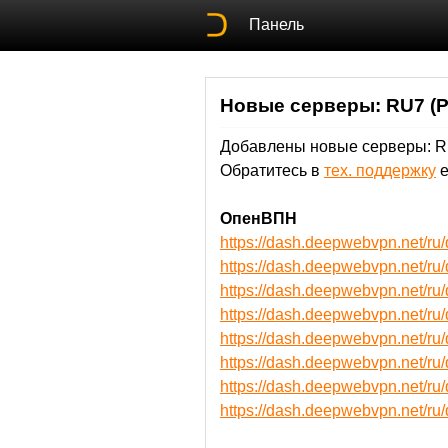
Панель
Новые серверы: RU7 (Ро
Добавлены новые серверы: RU7
Обратитесь в
тех. поддержку
е
ОпенВПН
https://dash.deepwebvpn.net/
https://dash.deepwebvpn.net/
https://dash.deepwebvpn.net/r
https://dash.deepwebvpn.net/r
https://dash.deepwebvpn.net/
https://dash.deepwebvpn.net/
https://dash.deepwebvpn.net/
https://dash.deepwebvpn.net/