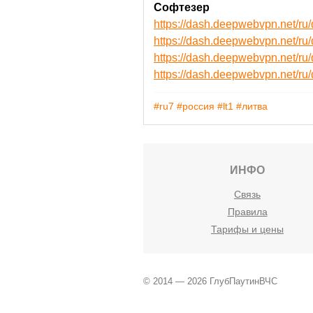
Софтезер
https://dash.deepwebvpn.net/r
https://dash.deepwebvpn.net/ru
https://dash.deepwebvpn.net/
https://dash.deepwebvpn.net/
#ru7
#россия
#lt1
#литва
ИНФО
Связь
Правила
Тарифы и цены
© 2014 — 2026 ГлубПаутинВЧС