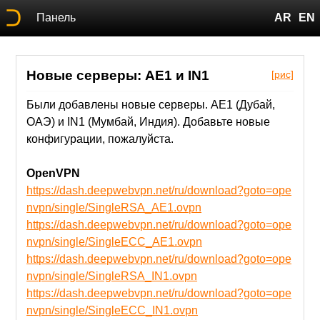
Панель
AR
EN
Новые серверы: AE1 и IN1
[рис]
Были добавлены новые серверы. AE1 (Дубай,
ОАЭ) и IN1 (Мумбай, Индия). Добавьте новые
конфигурации, пожалуйста.
OpenVPN
https://dash.deepwebvpn.net/ru/download?goto=ope
nvpn/single/SingleRSA_AE1.ovpn
https://dash.deepwebvpn.net/ru/download?goto=ope
nvpn/single/SingleECC_AE1.ovpn
https://dash.deepwebvpn.net/ru/download?goto=ope
nvpn/single/SingleRSA_IN1.ovpn
https://dash.deepwebvpn.net/ru/download?goto=ope
nvpn/single/SingleECC_IN1.ovpn