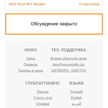
#ae1
#оаэ
#in1
#индия
4 года назад
Обсуждение закрыто
ИНФО
ТЕХ. ПОДДЕРЖКА
Связь
Форма обратной связи
Правила
dwv@securetalks.biz
Тарифы и цены
1DF8EDFE...54EF7CA
ГЛУБПАУТИНВЧС
ЯЗЫКИ
Панель
Русский
Статус сети
English
Справка
العربية