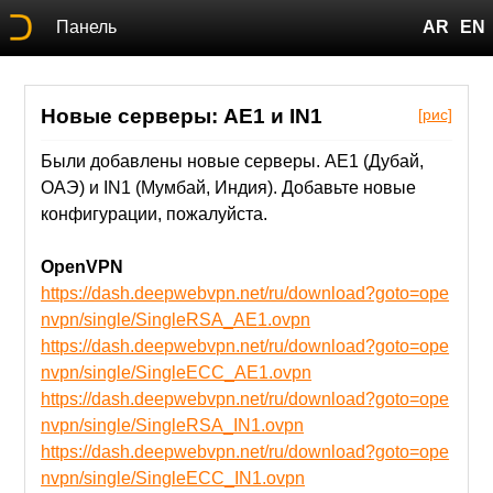
Панель
AR
EN
Новые серверы: AE1 и IN1
[рис]
Были добавлены новые серверы. AE1 (Дубай,
ОАЭ) и IN1 (Мумбай, Индия). Добавьте новые
конфигурации, пожалуйста.
OpenVPN
https://dash.deepwebvpn.net/ru/download?goto=ope
nvpn/single/SingleRSA_AE1.ovpn
https://dash.deepwebvpn.net/ru/download?goto=ope
nvpn/single/SingleECC_AE1.ovpn
https://dash.deepwebvpn.net/ru/download?goto=ope
nvpn/single/SingleRSA_IN1.ovpn
https://dash.deepwebvpn.net/ru/download?goto=ope
nvpn/single/SingleECC_IN1.ovpn