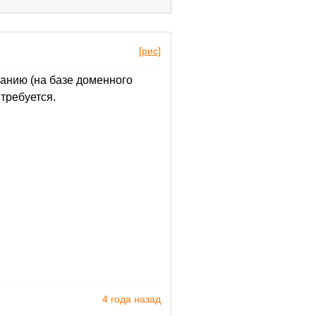
[рис]
чанию (на базе доменного
требуется.
4 года назад