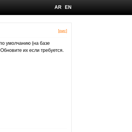
AR
EN
[рис]
по умолчанию (на базе
Обновите их если требуется.