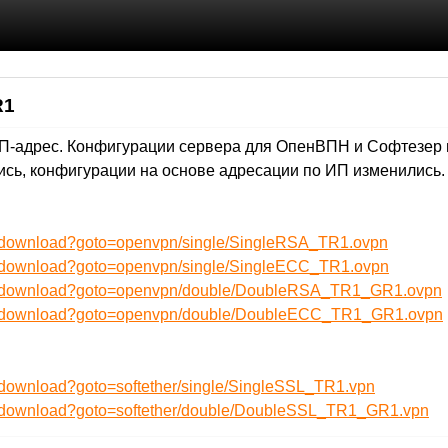
R1
ИП-адрес. Конфигурации сервера для ОпенВПН и Софтезер 
сь, конфигурации на основе адресации по ИП изменились. 
ru/download?goto=openvpn/single/SingleRSA_TR1.ovpn
ru/download?goto=openvpn/single/SingleECC_TR1.ovpn
/ru/download?goto=openvpn/double/DoubleRSA_TR1_GR1.ovpn
/ru/download?goto=openvpn/double/DoubleECC_TR1_GR1.ovpn
u/download?goto=softether/single/SingleSSL_TR1.vpn
ru/download?goto=softether/double/DoubleSSL_TR1_GR1.vpn