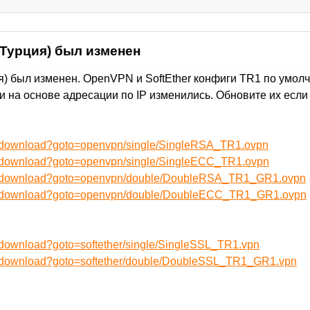
 Турция) был изменен
я) был изменен. OpenVPN и SoftEther конфиги TR1 по умол
и на основе адресации по IP изменились. Обновите их если 
ru/download?goto=openvpn/single/SingleRSA_TR1.ovpn
ru/download?goto=openvpn/single/SingleECC_TR1.ovpn
/ru/download?goto=openvpn/double/DoubleRSA_TR1_GR1.ovpn
/ru/download?goto=openvpn/double/DoubleECC_TR1_GR1.ovpn
u/download?goto=softether/single/SingleSSL_TR1.vpn
ru/download?goto=softether/double/DoubleSSL_TR1_GR1.vpn