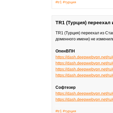
#tr1
#турция
TR1 (Турция) переехал 
TR1 (Турция) переехал из Ст
доменного имени) не изменили
ОпенВПН
https://dash.deepwebvpn.net/
https://dash.deepwebvpn.net/
https://dash.deepwebvpn.net
https://dash.deepwebvpn.net
Софтезер
https://dash.deepwebvpn.net/r
https://dash.deepwebvpn.net/
#tr1
#турция