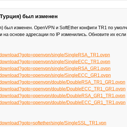
 Турция) был изменен
я) был изменен. OpenVPN и SoftEther конфиги TR1 по умол
и на основе адресации по IP изменились. Обновите их если 
ru/download?goto=openvpn/single/SingleRSA_TR1.ovpn
ru/download?goto=openvpn/single/SingleECC_TR1.ovpn
ru/download?goto=openvpn/single/SingleRSA_GR1.ovpn
ru/download?goto=openvpn/single/SingleECC_GR1.ovpn
/ru/download?goto=openvpn/double/DoubleRSA_TR1_GR1.ovpn
/ru/download?goto=openvpn/double/DoubleECC_TR1_GR1.ovpn
/ru/download?goto=openvpn/double/DoubleRSA_GR1_TR1.ovpn
/ru/download?goto=openvpn/double/DoubleECC_GR1_TR1.ovpn
u/download?goto=softether/single/SingleSSL_TR1.vpn