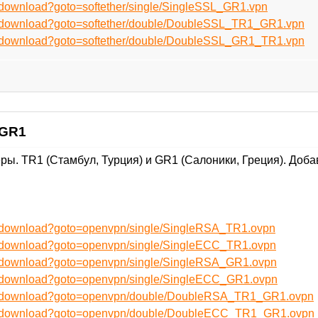
u/download?goto=softether/single/SingleSSL_GR1.vpn
ru/download?goto=softether/double/DoubleSSL_TR1_GR1.vpn
ru/download?goto=softether/double/DoubleSSL_GR1_TR1.vpn
 GR1
ы. TR1 (Стамбул, Турция) и GR1 (Салоники, Греция). Доба
ru/download?goto=openvpn/single/SingleRSA_TR1.ovpn
ru/download?goto=openvpn/single/SingleECC_TR1.ovpn
ru/download?goto=openvpn/single/SingleRSA_GR1.ovpn
ru/download?goto=openvpn/single/SingleECC_GR1.ovpn
/ru/download?goto=openvpn/double/DoubleRSA_TR1_GR1.ovpn
/ru/download?goto=openvpn/double/DoubleECC_TR1_GR1.ovpn