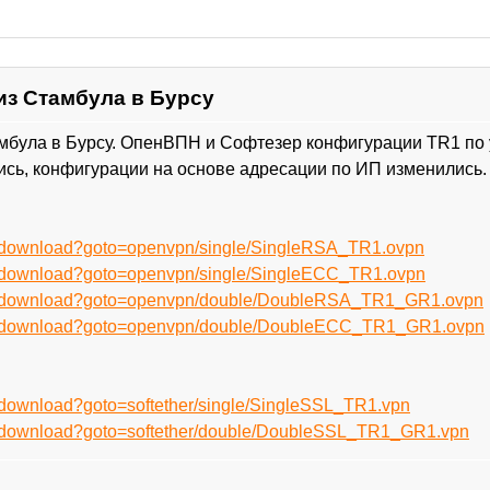
из Стамбула в Бурсу
амбула в Бурсу. ОпенВПН и Софтезер конфигурации TR1 по 
сь, конфигурации на основе адресации по ИП изменились. 
ru/download?goto=openvpn/single/SingleRSA_TR1.ovpn
ru/download?goto=openvpn/single/SingleECC_TR1.ovpn
/ru/download?goto=openvpn/double/DoubleRSA_TR1_GR1.ovpn
/ru/download?goto=openvpn/double/DoubleECC_TR1_GR1.ovpn
u/download?goto=softether/single/SingleSSL_TR1.vpn
ru/download?goto=softether/double/DoubleSSL_TR1_GR1.vpn