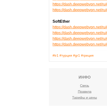
https://dash.deepwebvpn.net
https://dash.deepwebvpn.net
SoftEther
https://dash.deepwebvpn.net/r
https://dash.deepwebvpn.net/r
https://dash.deepwebvpn.net/
https://dash.deepwebvpn.net/
#tr1
#турция
#gr1
#греция
ИНФО
Связь
Правила
Тарифы и цены