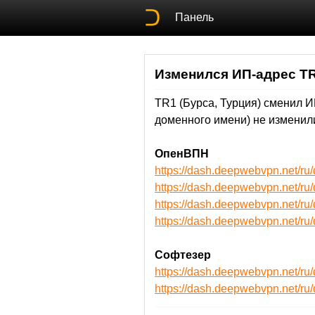
Панель
Изменился ИП-адрес T
TR1 (Бурса, Турция) сменил 
доменного имени) не изменили
ОпенВПН
https://dash.deepwebvpn.net/
https://dash.deepwebvpn.net/
https://dash.deepwebvpn.net
https://dash.deepwebvpn.net
Софтезер
https://dash.deepwebvpn.net/r
https://dash.deepwebvpn.net/