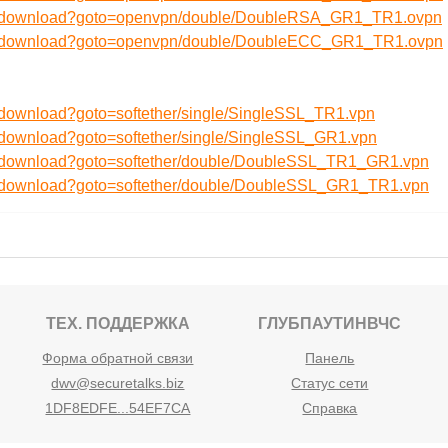
/ru/download?goto=openvpn/double/DoubleRSA_GR1_TR1.ovpn
/ru/download?goto=openvpn/double/DoubleECC_GR1_TR1.ovpn
u/download?goto=softether/single/SingleSSL_TR1.vpn
u/download?goto=softether/single/SingleSSL_GR1.vpn
ru/download?goto=softether/double/DoubleSSL_TR1_GR1.vpn
ru/download?goto=softether/double/DoubleSSL_GR1_TR1.vpn
ТЕХ. ПОДДЕРЖКА
ГЛУБПАУТИНВЧС
Форма обратной связи
Панель
dwv@securetalks.biz
Статус сети
1DF8EDFE...54EF7CA
Справка