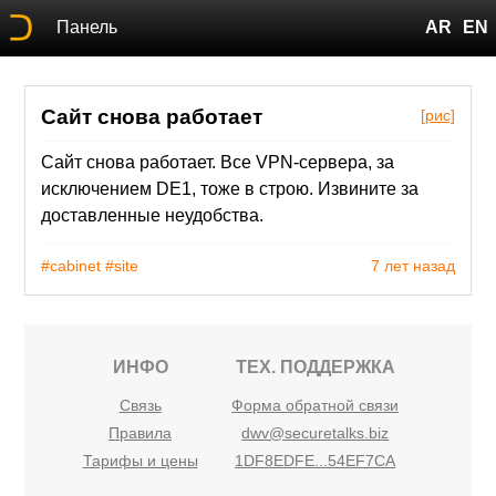
Панель
AR
EN
Сайт снова работает
[рис]
Сайт снова работает. Все VPN-сервера, за
исключением DE1, тоже в строю. Извините за
доставленные неудобства.
#cabinet
#site
7 лет назад
ИНФО
ТЕХ. ПОДДЕРЖКА
Связь
Форма обратной связи
Правила
dwv@securetalks.biz
Тарифы и цены
1DF8EDFE...54EF7CA