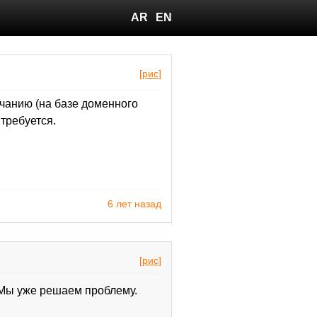
AR
EN
[рис]
чанию (на базе доменного
требуется.
6 лет назад
[рис]
Мы уже решаем проблему.