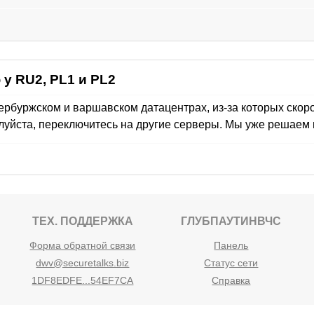
у RU2, PL1 и PL2
рбуржском и варшавском датацентрах, из-за которых скоро
луйста, переключитесь на другие серверы. Мы уже решаем 
ТЕХ. ПОДДЕРЖКА
ГЛУБПАУТИНВЧС
Форма обратной связи
Панель
dwv@securetalks.biz
Статус сети
1DF8EDFE...54EF7CA
Справка