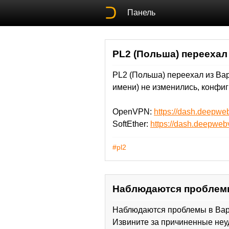
Панель
PL2 (Польша) переехал
PL2 (Польша) переехал из Вар
имени) не изменились, конфиг
OpenVPN:
https://dash.deepw
SoftEther:
https://dash.deepweb
#pl2
Наблюдаются проблемы
Наблюдаются проблемы в Вар
Извините за причиненные неу