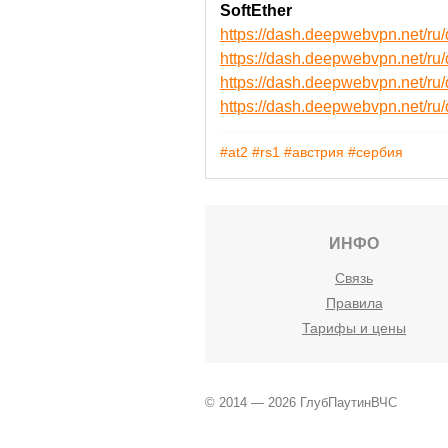
SoftEther
https://dash.deepwebvpn.net/r
https://dash.deepwebvpn.net/r
https://dash.deepwebvpn.net/
https://dash.deepwebvpn.net/
#at2
#rs1
#австрия
#сербия
ИНФО
Связь
Правила
Тарифы и цены
© 2014 — 2026 ГлубПаутинВЧС