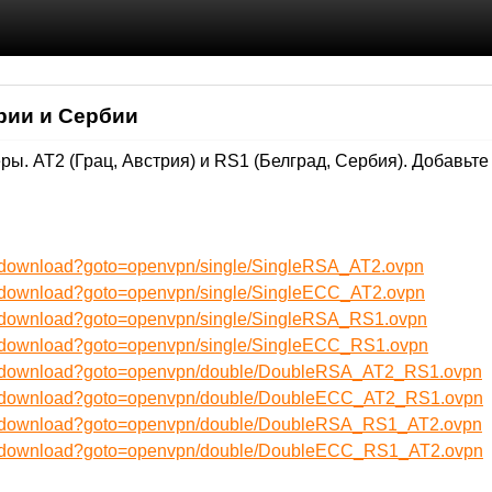
рии и Сербии
ы. AT2 (Грац, Австрия) и RS1 (Белград, Сербия). Добавьт
ru/download?goto=openvpn/single/SingleRSA_AT2.ovpn
ru/download?goto=openvpn/single/SingleECC_AT2.ovpn
ru/download?goto=openvpn/single/SingleRSA_RS1.ovpn
ru/download?goto=openvpn/single/SingleECC_RS1.ovpn
ru/download?goto=openvpn/double/DoubleRSA_AT2_RS1.ovpn
/ru/download?goto=openvpn/double/DoubleECC_AT2_RS1.ovpn
ru/download?goto=openvpn/double/DoubleRSA_RS1_AT2.ovpn
/ru/download?goto=openvpn/double/DoubleECC_RS1_AT2.ovpn