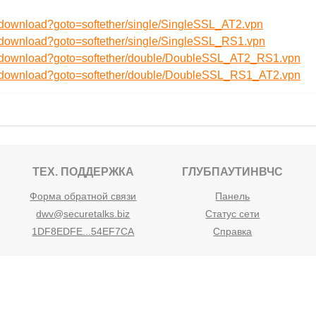
u/download?goto=softether/single/SingleSSL_AT2.vpn
u/download?goto=softether/single/SingleSSL_RS1.vpn
ru/download?goto=softether/double/DoubleSSL_AT2_RS1.vpn
ru/download?goto=softether/double/DoubleSSL_RS1_AT2.vpn
ТЕХ. ПОДДЕРЖКА
ГЛУБПАУТИНВЧС
Форма обратной связи
Панель
dwv@securetalks.biz
Статус сети
1DF8EDFE...54EF7CA
Справка