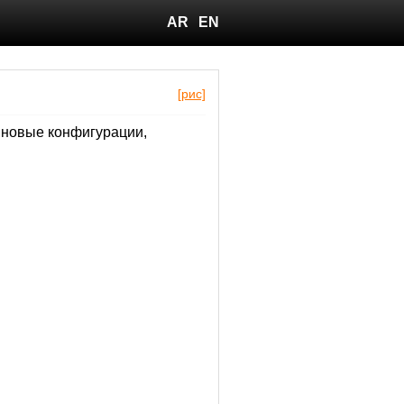
AR
EN
[рис]
е новые конфигурации,