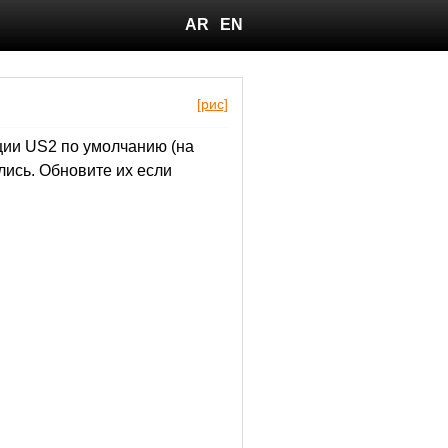
AR
EN
[рис]
ии US2 по умолчанию (на
лись. Обновите их если