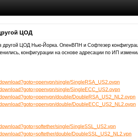
другой ЦОД
в другой ЦОД Нью-Йорка. ОпенВПН и Софтезер конфигурац
менились, конфигурации на основе адресации по ИП измени
ru/download?goto=openvpn/single/SingleRSA_US2.ovpn
ru/download?goto=openvpn/single/SingleECC_US2.ovpn
/ru/download?goto=openvpn/double/DoubleRSA_US2_NL2.ovpn
/ru/download?goto=openvpn/double/DoubleECC_US2_NL2.ovpn
u/download?goto=softether/single/SingleSSL_US2.vpn
ru/download?goto=softether/double/DoubleSSL_US2_NL2.vpn