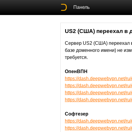
Панель
US2 (США) переехал в 
Сервер US2 (США) переехал 
базе доменного имени) не из
требуется.
ОпенВПН
https://dash.deepwebvpn.net/
https://dash.deepwebvpn.net/
https://dash.deepwebvpn.net
https://dash.deepwebvpn.net
Софтезер
https://dash.deepwebvpn.net/r
https://dash.deepwebvpn.net/