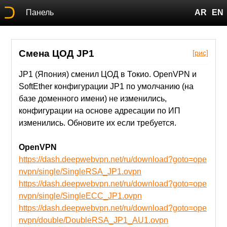
Панель
AR
EN
Смена ЦОД JP1
[рис]
JP1 (Япония) сменил ЦОД в Токио. OpenVPN и
SoftEther конфигурации JP1 по умолчанию (на
базе доменного имени) не изменились,
конфигурации на основе адресации по ИП
изменились. Обновите их если требуется.
OpenVPN
https://dash.deepwebvpn.net/ru/download?goto=ope
nvpn/single/SingleRSA_JP1.ovpn
https://dash.deepwebvpn.net/ru/download?goto=ope
nvpn/single/SingleECC_JP1.ovpn
https://dash.deepwebvpn.net/ru/download?goto=ope
nvpn/double/DoubleRSA_JP1_AU1.ovpn