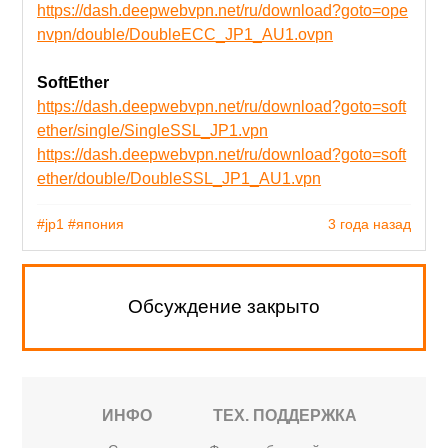
https://dash.deepwebvpn.net/ru/download?goto=ope
nvpn/double/DoubleECC_JP1_AU1.ovpn
SoftEther
https://dash.deepwebvpn.net/ru/download?goto=soft
ether/single/SingleSSL_JP1.vpn
https://dash.deepwebvpn.net/ru/download?goto=soft
ether/double/DoubleSSL_JP1_AU1.vpn
#jp1
#япония
3 года назад
Обсуждение закрыто
ИНФО
ТЕХ. ПОДДЕРЖКА