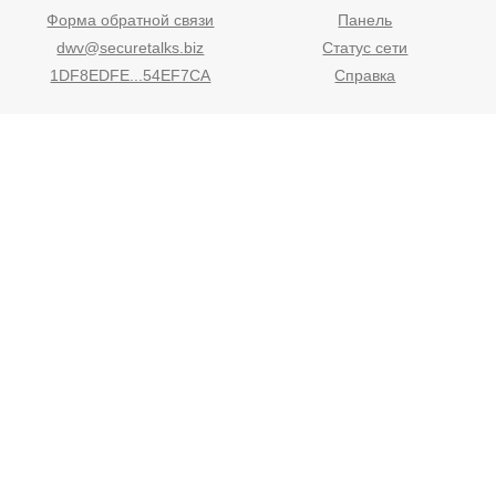
Форма обратной связи
Панель
dwv@securetalks.biz
Статус сети
1DF8EDFE...54EF7CA
Справка