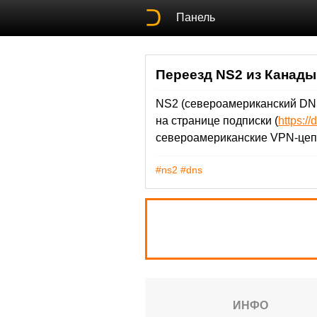
Панель
Переезд NS2 из Канад
NS2 (североамериканский DNS
на странице подписки (
https:/
североамериканские VPN-цеп
#ns2
#dns
ИНФО