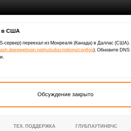
ы в США
-сервер) переехал из Монреаля (Канада) в Даллас (США).
/dash.deepwebvpn.net/ru/subscriptions/configs
). Обновите DNS
и.
Обсуждение закрыто
ТЕХ. ПОДДЕРЖКА
ГЛУБПАУТИНВЧС