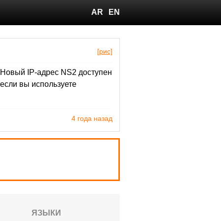
AR
EN
[рис]
 Новый IP-адрес NS2 доступен
 если вы используете
4 года назад
ЯЗЫКИ