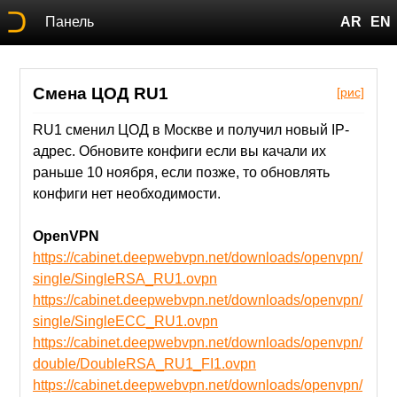
Панель
AR
EN
Смена ЦОД RU1
[рис]
RU1 сменил ЦОД в Москве и получил новый IP-
адрес. Обновите конфиги если вы качали их
раньше 10 ноября, если позже, то обновлять
конфиги нет необходимости.
OpenVPN
https://cabinet.deepwebvpn.net/downloads/openvpn/
single/SingleRSA_RU1.ovpn
https://cabinet.deepwebvpn.net/downloads/openvpn/
single/SingleECC_RU1.ovpn
https://cabinet.deepwebvpn.net/downloads/openvpn/
double/DoubleRSA_RU1_FI1.ovpn
https://cabinet.deepwebvpn.net/downloads/openvpn/