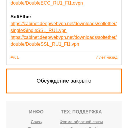
double/DoubleECC_RU1_FI1.ovpn
SoftEther
https://cabinet.deepwebvpn.net/downloads/softether/
single/SingleSSL_RU1.vpn
https://cabinet.deepwebvpn.net/downloads/softether/
double/DoubleSSL_RU1_FI1.vpn
#ru1
7 лет назад
Обсуждение закрыто
ИНФО
ТЕХ. ПОДДЕРЖКА
Связь
Форма обратной связи