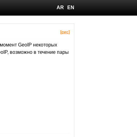
AR
EN
[рис]
 момент GeoIP некоторых
oIP, возможно в течение пары