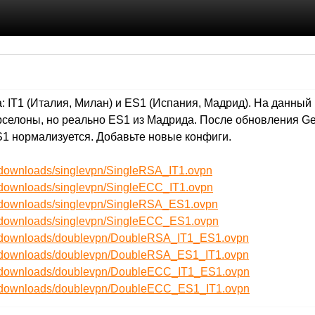
 IT1 (Италия, Милан) и ES1 (Испания, Мадрид). На данный
арселоны, но реально ES1 из Мадрида. После обновления Ge
S1 нормализуется. Добавьте новые конфиги.
t/downloads/singlevpn/SingleRSA_IT1.ovpn
t/downloads/singlevpn/SingleECC_IT1.ovpn
t/downloads/singlevpn/SingleRSA_ES1.ovpn
t/downloads/singlevpn/SingleECC_ES1.ovpn
et/downloads/doublevpn/DoubleRSA_IT1_ES1.ovpn
et/downloads/doublevpn/DoubleRSA_ES1_IT1.ovpn
et/downloads/doublevpn/DoubleECC_IT1_ES1.ovpn
et/downloads/doublevpn/DoubleECC_ES1_IT1.ovpn