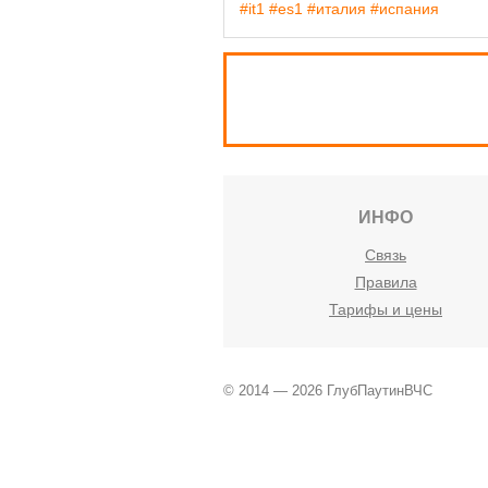
#it1
#es1
#италия
#испания
ИНФО
Связь
Правила
Тарифы и цены
© 2014 — 2026 ГлубПаутинВЧС