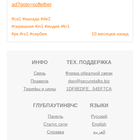
ad?goto=softether
#ca1
#канада
#de2
#германия
#in1
#индия
#kr1
#рк
#rs1
#сербия
10 месяцев назад
ИНФО
ТЕХ. ПОДДЕРЖКА
Связь
Форма обратной связи
Правила
dwv@securetalks.biz
Тарифы и цены
1DF8EDFE...54EF7CA
ГЛУБПАУТИНВЧС
ЯЗЫКИ
Панель
Русский
Статус сети
English
Справка
العربية