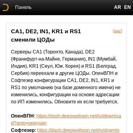
Панель
AR
EN
CA1, DE2, IN1, KR1 и RS1
[рис]
сменили ЦОДы
Серверы CA1 (Торонто, Канада), DE2
(Франкфурт-на-Майне, Германия), IN1 (Мумбай,
Индия), KR1 (Сеул, Юж. Корея) и RS1 (Белград,
Сербия) переехали в другие ЦОДы. ОпенВПН и
Софтезер конфигурации CA1, DE2, IN1, KR1 и
RS1 по умолчанию (на базе доменного имени) не
изменились, конфигурации на основе адресации
по ИП изменились. Обновите их если требуется.
ОпенВПН
:
https://dash.deepwebvpn.net/ru/downloa
d?goto=openvpn
Софтезер
:
https://dash.deepwebvpn.net/ru/downlo