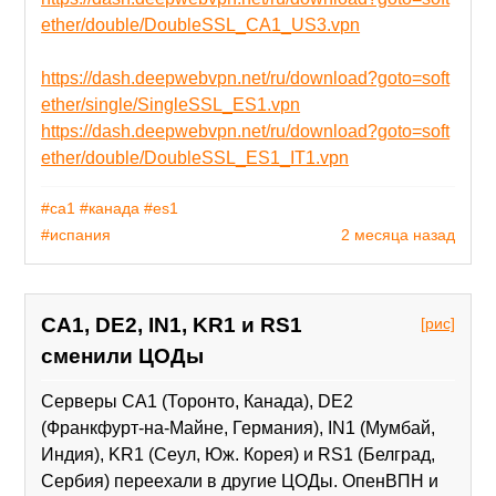
ether/double/DoubleSSL_CA1_US3.vpn
https://dash.deepwebvpn.net/ru/download?goto=soft
ether/single/SingleSSL_ES1.vpn
https://dash.deepwebvpn.net/ru/download?goto=soft
ether/double/DoubleSSL_ES1_IT1.vpn
#ca1
#канада
#es1
#испания
2 месяца назад
CA1, DE2, IN1, KR1 и RS1
[рис]
сменили ЦОДы
Серверы CA1 (Торонто, Канада), DE2
(Франкфурт-на-Майне, Германия), IN1 (Мумбай,
Индия), KR1 (Сеул, Юж. Корея) и RS1 (Белград,
Сербия) переехали в другие ЦОДы. ОпенВПН и