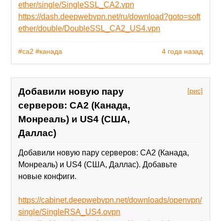
ether/single/SingleSSL_CA2.vpn
https://dash.deepwebvpn.net/ru/download?goto=soft
ether/double/DoubleSSL_CA2_US4.vpn
#ca2
#канада
4 года назад
Добавили новую пару
[рис]
серверов: CA2 (Канада,
Монреаль) и US4 (США,
Даллас)
Добавили новую пару серверов: CA2 (Канада,
Монреаль) и US4 (США, Даллас). Добавьте
новые конфиги.
https://cabinet.deepwebvpn.net/downloads/openvpn/
single/SingleRSA_US4.ovpn