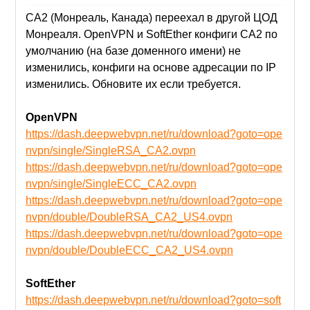
CA2 (Монреаль, Канада) переехал в другой ЦОД
Монреаля. OpenVPN и SoftEther конфиги CA2 по
умолчанию (на базе доменного имени) не
изменились, конфиги на основе адресации по IP
изменились. Обновите их если требуется.
OpenVPN
https://dash.deepwebvpn.net/ru/download?goto=ope
nvpn/single/SingleRSA_CA2.ovpn
https://dash.deepwebvpn.net/ru/download?goto=ope
nvpn/single/SingleECC_CA2.ovpn
https://dash.deepwebvpn.net/ru/download?goto=ope
nvpn/double/DoubleRSA_CA2_US4.ovpn
https://dash.deepwebvpn.net/ru/download?goto=ope
nvpn/double/DoubleECC_CA2_US4.ovpn
SoftEther
https://dash.deepwebvpn.net/ru/download?goto=soft