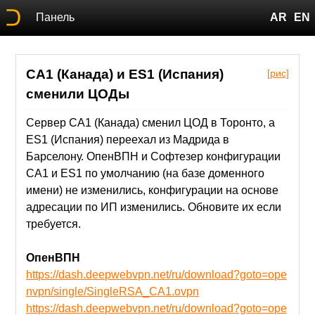
Панель
AR
EN
CA1 (Канада) и ES1 (Испания)
[рис]
сменили ЦОДы
Сервер CA1 (Канада) сменил ЦОД в Торонто, а
ES1 (Испания) переехал из Мадрида в
Барселону. ОпенВПН и Софтезер конфигурации
CA1 и ES1 по умолчанию (на базе доменного
имени) не изменились, конфигурации на основе
адресации по ИП изменились. Обновите их если
требуется.
ОпенВПН
https://dash.deepwebvpn.net/ru/download?goto=ope
nvpn/single/SingleRSA_CA1.ovpn
https://dash.deepwebvpn.net/ru/download?goto=ope