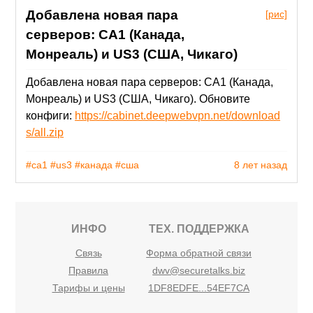
Добавлена новая пара
[рис]
серверов: CA1 (Канада,
Монреаль) и US3 (США, Чикаго)
Добавлена новая пара серверов: CA1 (Канада,
Монреаль) и US3 (США, Чикаго). Обновите
конфиги:
https://cabinet.deepwebvpn.net/download
s/all.zip
#ca1
#us3
#канада
#сша
8 лет назад
ИНФО
ТЕХ. ПОДДЕРЖКА
Связь
Форма обратной связи
Правила
dwv@securetalks.biz
Тарифы и цены
1DF8EDFE...54EF7CA