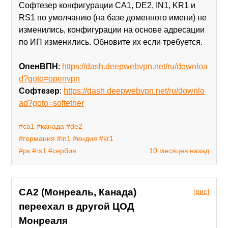
Софтезер конфигурации CA1, DE2, IN1, KR1 и
RS1 по умолчанию (на базе доменного имени) не
изменились, конфигурации на основе адресации
по ИП изменились. Обновите их если требуется.
ОпенВПН
:
https://dash.deepwebvpn.net/ru/downloa
d?goto=openvpn
Софтезер
:
https://dash.deepwebvpn.net/ru/downlo
ad?goto=softether
#ca1
#канада
#de2
#германия
#in1
#индия
#kr1
#рк
#rs1
#сербия
10 месяцев назад
CA2 (Монреаль, Канада)
[рис]
переехал в другой ЦОД
Монреаля