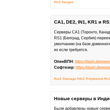
#in2
#индия
CA1, DE2, IN1, KR1 и 
Серверы CA1 (Торонто, Канада
RS1 (Белград, Сербия) перее
умолчанию (на базе доменног
их если требуется.
ОпенВПН
:
https://dash.deepw
Софтезер
:
https://dash.deepw
#ca1
#канада
#de2
#германия
#in
Новые серверы в Инди
Были добавлены новые серверы