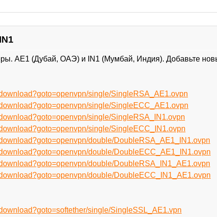
IN1
ы. AE1 (Дубай, ОАЭ) и IN1 (Мумбай, Индия). Добавьте нов
ru/download?goto=openvpn/single/SingleRSA_AE1.ovpn
ru/download?goto=openvpn/single/SingleECC_AE1.ovpn
u/download?goto=openvpn/single/SingleRSA_IN1.ovpn
u/download?goto=openvpn/single/SingleECC_IN1.ovpn
ru/download?goto=openvpn/double/DoubleRSA_AE1_IN1.ovpn
ru/download?goto=openvpn/double/DoubleECC_AE1_IN1.ovpn
ru/download?goto=openvpn/double/DoubleRSA_IN1_AE1.ovpn
ru/download?goto=openvpn/double/DoubleECC_IN1_AE1.ovpn
u/download?goto=softether/single/SingleSSL_AE1.vpn