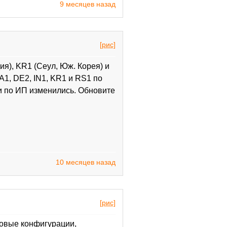
9 месяцев назад
[рис]
я), KR1 (Сеул, Юж. Корея) и
1, DE2, IN1, KR1 и RS1 по
и по ИП изменились. Обновите
10 месяцев назад
[рис]
новые конфигурации,