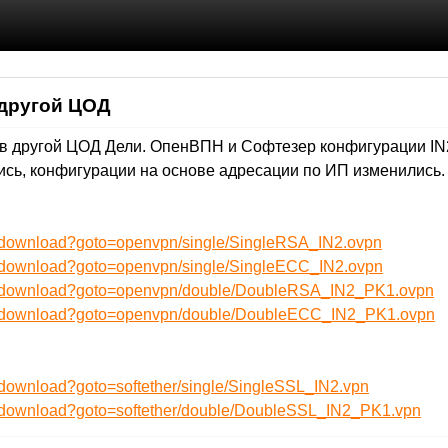
 другой ЦОД
 в другой ЦОД Дели. ОпенВПН и Софтезер конфигурации IN
сь, конфигурации на основе адресации по ИП изменились. 
u/download?goto=openvpn/single/SingleRSA_IN2.ovpn
u/download?goto=openvpn/single/SingleECC_IN2.ovpn
ru/download?goto=openvpn/double/DoubleRSA_IN2_PK1.ovpn
ru/download?goto=openvpn/double/DoubleECC_IN2_PK1.ovpn
/download?goto=softether/single/SingleSSL_IN2.vpn
u/download?goto=softether/double/DoubleSSL_IN2_PK1.vpn