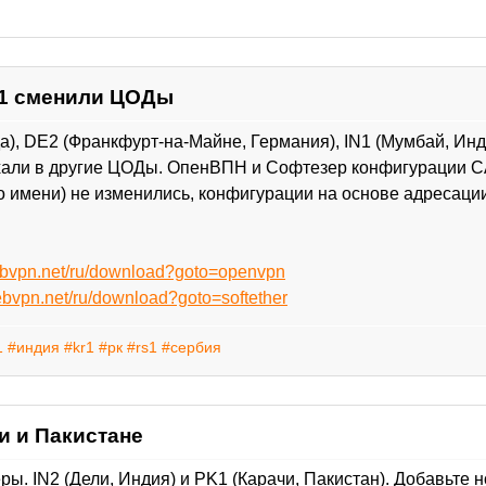
RS1 сменили ЦОДы
), DE2 (Франкфурт-на-Майне, Германия), IN1 (Мумбай, Инди
хали в другие ЦОДы. ОпенВПН и Софтезер конфигурации CA
о имени) не изменились, конфигурации на основе адресаци
ebvpn.net/ru/download?goto=openvpn
ebvpn.net/ru/download?goto=softether
1
#индия
#kr1
#рк
#rs1
#сербия
и и Пакистане
. IN2 (Дели, Индия) и PK1 (Карачи, Пакистан). Добавьте 