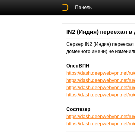
Панель
IN2 (Индия) переехал в
Сервер IN2 (Индия) переехал
доменного имени) не изменили
ОпенВПН
https://dash.deepwebvpn.net/r
https://dash.deepwebvpn.net/r
https://dash.deepwebvpn.net/
https://dash.deepwebvpn.net/
Софтезер
https://dash.deepwebvpn.net/ru
https://dash.deepwebvpn.net/r